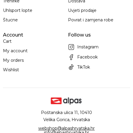
Trenirke
Dostava
Uhlsport lopte
Uvjeti prodaje
Štucne
Povrat i zamjena robe
Account
Follow us
Cart
Instagram
My account
Facebook
My orders
TikTok
Wishlist
Poštanska ulica 11, 10410
Velika Gorica, Hrvatska
webshop@alpashrvatska.hr
info@alpashrvatska.hr