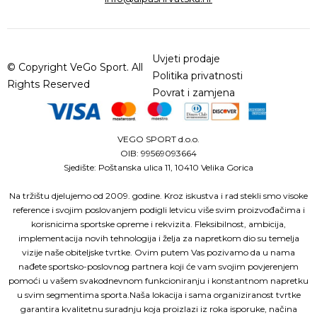
Uvjeti prodaje
© Copyright VeGo Sport. All
Politika privatnosti
Rights Reserved
Povrat i zamjena
VEGO SPORT d.o.o.
OIB: 99569093664
Sjedište: Poštanska ulica 11, 10410 Velika Gorica
Na tržištu djelujemo od 2009. godine. Kroz iskustva i rad stekli smo visoke
reference i svojim poslovanjem podigli letvicu više svim proizvođačima i
korisnicima sportske opreme i rekvizita. Fleksibilnost, ambicija,
implementacija novih tehnologija i želja za napretkom dio su temelja
vizije naše obiteljske tvrtke. Ovim putem Vas pozivamo da u nama
nađete sportsko-poslovnog partnera koji će vam svojim povjerenjem
pomoći u vašem svakodnevnom funkcioniranju i konstantnom napretku
u svim segmentima sporta.Naša lokacija i sama organiziranost tvrtke
garantira kvalitetnu suradnju koja proizlazi iz roka isporuke, načina