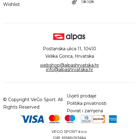
TikTok
Wishlist
Poštanska ulica 11, 10410
Velika Gorica, Hrvatska
webshop@alpashrvatska.hr
info@alpashrvatska.hr
Uvjeti prodaje
© Copyright VeGo Sport. All
Politika privatnosti
Rights Reserved
Povrat i zamjena
VEGO SPORT d.o.o.
OIB: 99569093664