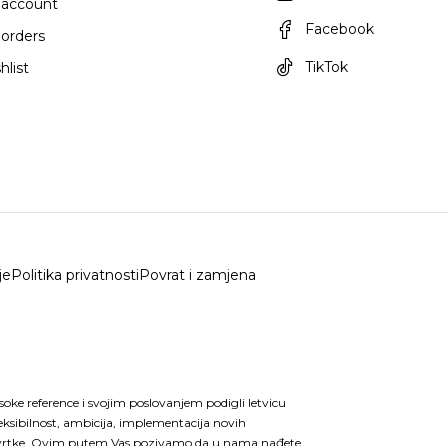
 account
Facebook
orders
TikTok
hlist
je
Politika privatnosti
Povrat i zamjena
isoke reference i svojim poslovanjem podigli letvicu
eksibilnost, ambicija, implementacija novih
ske tvrtke. Ovim putem Vas pozivamo da u nama nađete