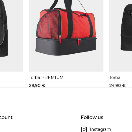
Torba PREMIUM
Torba
Quick add to cart
29,90
€
24,90
€
Crna/crvena
Crna
Tamnoplava
count
Follow us
t
Instagram