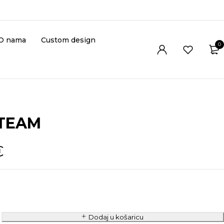
O nama
Custom design
0
 TEAM
€
Dodaj u košaricu