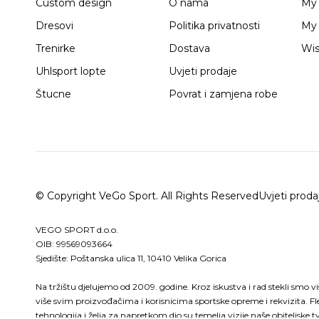
Custom design
O nama
My
Dresovi
Politika privatnosti
My 
Trenirke
Dostava
Wis
Uhlsport lopte
Uvjeti prodaje
Štucne
Povrat i zamjena robe
© Copyright VeGo Sport. All Rights Reserved
Uvjeti proda
VEGO SPORT d.o.o.
OIB: 99569093664
Sjedište: Poštanska ulica 11, 10410 Velika Gorica
Na tržištu djelujemo od 2009. godine. Kroz iskustva i rad stekli smo v
više svim proizvođačima i korisnicima sportske opreme i rekvizita. Fl
tehnologija i želja za napretkom dio su temelja vizije naše obitelj