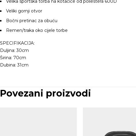
Velika sportska torba na kotačiće od poliestera 600D
Veliki gornji otvor
Bočni pretinac za obuću
Remen/traka oko cijele torbe
SPECIFIKACIJA:
Duljina: 30cm
Širina: 70cm
Dubina: 31cm
Povezani proizvodi