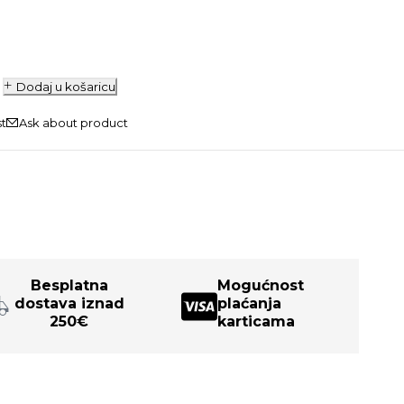
Dodaj u košaricu
Ask about product
Besplatna
Mogućnost
dostava iznad
plaćanja
250€
karticama