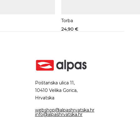
Torba
24,90
€
Poštanska ulica 11,
10410 Velika Gorica,
Hrvatska
webshop@alpashrvatska.hr
info@alpashrvatska.hr