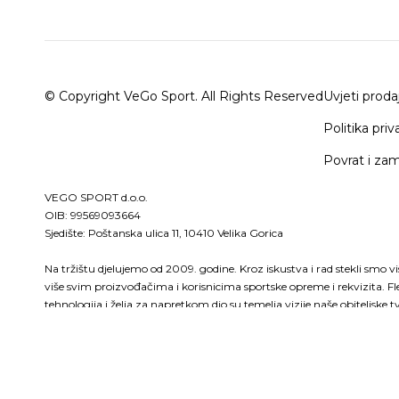
© Copyright VeGo Sport. All Rights Reserved
Uvjeti proda
Politika priv
Povrat i za
VEGO SPORT d.o.o.
OIB: 99569093664
Sjedište: Poštanska ulica 11, 10410 Velika Gorica
Na tržištu djelujemo od 2009. godine. Kroz iskustva i rad stekli smo v
više svim proizvođačima i korisnicima sportske opreme i rekvizita. Fl
tehnologija i želja za napretkom dio su temelja vizije naše obitelj
sportsko-poslovnog partnera koji će vam svojim povjerenjem pomoć
konstantnom napretku u svim segmentima sporta.Naša lokacija i sam
suradnju koja proizlazi iz roka isporuke, načina plaćanja te same kval
zadovoljstvo je naš uspjeh.Budite i Vi dio naših uspješnih partnera!