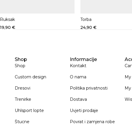
Ruksak
Torba
19,90
€
24,90
€
Shop
Informacije
Ac
Shop
Kontakt
Car
Custom design
O nama
My
Dresovi
Politika privatnosti
My 
Trenirke
Dostava
Wis
Uhlsport lopte
Uvjeti prodaje
Štucne
Povrat i zamjena robe