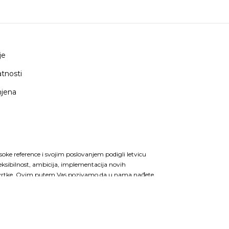
je
atnosti
mjena
isoke reference i svojim poslovanjem podigli letvicu
eksibilnost, ambicija, implementacija novih
ske tvrtke. Ovim putem Vas pozivamo da u nama nađete
i u vašem svakodnevnom funkcioniranju i
a organiziranost tvrtke garantira kvalitetnu
itete proizvoda. Kada se sve to zbroji Vaše