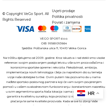
Uvjeti prodaje
© Copyright VeGo Sport. All
Politika privatnosti
Rights Reserved
Povrat i zamjena
VEGO SPORT d.o.o.
OIB: 99569093664
Sjedište: Poštanska ulica 11, 10410 Velika Gorica
Na tržištu djelujemo od 2009. godine. Kroz iskustva i rad stekli smo visoke
reference i svojim poslovanjem podigli letvicu više svim proizvođačima i
korisnicima sportske opreme i rekvizita. Fleksibilnost, ambicija,
implementacija novih tehnologija i želja za napretkom dio su temelja
vizije naše obiteljske tvrtke. Ovim putem Vas pozivamo da u nama
nađete sportsko-poslovnog partnera koji će vam svojim povjerenjem
pomoći u vašem svakodnevnom funkcioniranju i konstantnom napretku
u svim segmentima sporta.Naša lokacija i sama organiziranost tvrtke
HR
garantira kvalitetnu suradnju koja proizlazi iz roka isporuke, načina
plaćanja te same kvalitete proizvoda. Kada se sve to zbroji Vaše
zadovoljstvo je naš uspjeh.Budite i Vi dio naših uspješnih partnera!