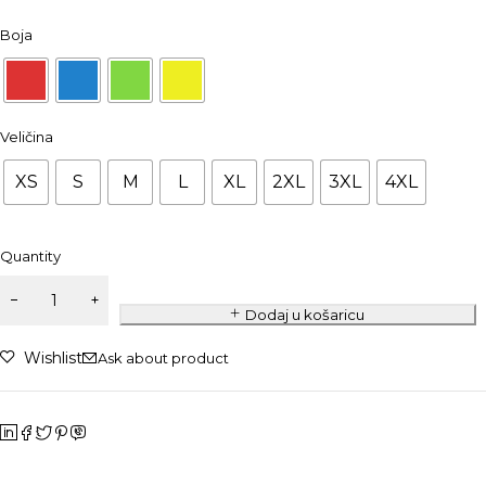
Boja
Veličina
XS
S
M
L
XL
2XL
3XL
4XL
Quantity
Dodaj u košaricu
Wishlist
Ask about product