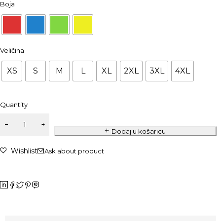
Boja
Veličina
XS
S
M
L
XL
2XL
3XL
4XL
Quantity
Dodaj u košaricu
Wishlist
Ask about product