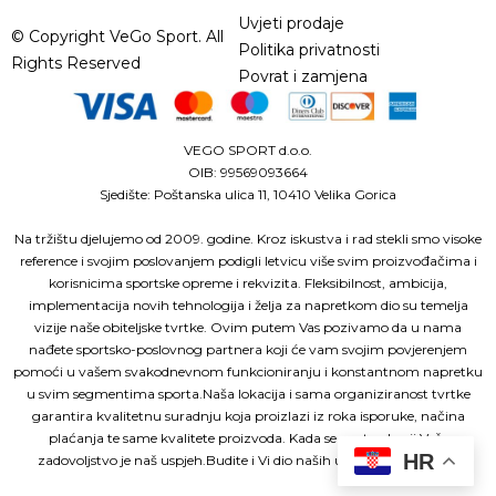
Uvjeti prodaje
© Copyright VeGo Sport. All
Politika privatnosti
Rights Reserved
Povrat i zamjena
VEGO SPORT d.o.o.
OIB: 99569093664
Sjedište: Poštanska ulica 11, 10410 Velika Gorica
Na tržištu djelujemo od 2009. godine. Kroz iskustva i rad stekli smo visoke
reference i svojim poslovanjem podigli letvicu više svim proizvođačima i
korisnicima sportske opreme i rekvizita. Fleksibilnost, ambicija,
implementacija novih tehnologija i želja za napretkom dio su temelja
vizije naše obiteljske tvrtke. Ovim putem Vas pozivamo da u nama
nađete sportsko-poslovnog partnera koji će vam svojim povjerenjem
pomoći u vašem svakodnevnom funkcioniranju i konstantnom napretku
u svim segmentima sporta.Naša lokacija i sama organiziranost tvrtke
garantira kvalitetnu suradnju koja proizlazi iz roka isporuke, načina
plaćanja te same kvalitete proizvoda. Kada se sve to zbroji Vaše
HR
zadovoljstvo je naš uspjeh.Budite i Vi dio naših uspješnih partnera!