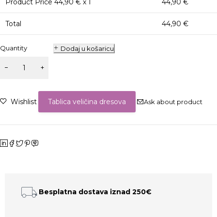
Product Price
44,90
€ x 1
44,90
€
Total
44,90
€
Quantity
Dodaj u košaricu
Wishlist
Tablica veličina dresova
Ask about product
Besplatna dostava iznad 250€