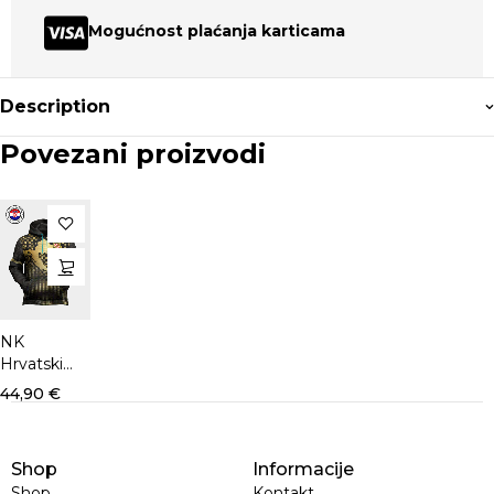
Mogućnost plaćanja karticama
Description
Povezani proizvodi
NK
Hrvatski
Dragovoljac
44,90
€
hoody
Shop
Informacije
Shop
Kontakt