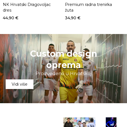
NK Hrvatski Dragovoljac
Premium radna trenirka
dres
žuta
44,90
€
34,90
€
Custom design
oprema
Proizvedeno u Hrvatskoj
Vidi više