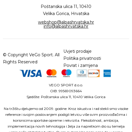
Poštanska ulica 11, 10410
Velika Gorica, Hrvatska
webshop@alpashrvatska.hr
info@alpashrvatska.hr
Uvjeti prodaje
© Copyright VeGo Sport. All
Politika privatnosti
Rights Reserved
Povrat i zamjena
VEGO SPORT d.o.o.
OIB: 99569093664
Sjedište: Poštanska ulica 11, 10410 Velika Gorica
Na tržištu djelujemo od 2009. godine. Kroz iskustva i rad stekli smo visoke
reference i svojim poslovanjem podigli letvicu više svim proizvođačima i
korisnicima sportske opreme i rekvizita. Fleksibilnost, ambicija,
implementacija novih tehnologija i želja za napretkom dio su temelja