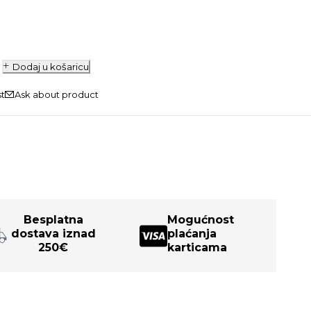
Dodaj u košaricu
Ask about product
Besplatna
Mogućnost
dostava iznad
plaćanja
250€
karticama