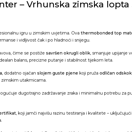
inter – Vrhunska zimska lopt
fesionalnu igru u zimskim uvjetima. Ova
thermobonded top matc
anse i vidljivost čak i po hladnoći i snijegu.
šavova, čime se postiže
savršen okrugli oblik
, smanjuje upijanje 
dealan balans, precizne putanje i stabilnost tijekom leta.
a
, dodatno ojačan
slojem guste pjene
koji pruža
odličan odskok 
 u zimskim utakmicama.
mogućuje dugotrajno zadržavanje zraka i minimalnu potrebu za 
tifikat
, koji jamči najvišu razinu testiranja i kvalitete – uključuj
a.