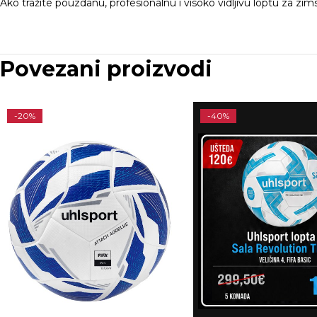
Ako tražite pouzdanu, profesionalnu i visoko vidljivu loptu za zi
Povezani proizvodi
-20%
-40%