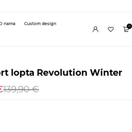
O nama
Custom design
0
rt lopta Revolution Winter
€
139,90
€