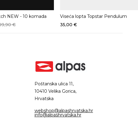
ch NEW - 10 komada
Viseća lopta Topstar Pendulum
99,90
€
35,00
€
Poštanska ulica 11,
10410 Velika Gorica,
Hrvatska
webshop@alpashrvatska.hr
info@alpashrvatska.hr