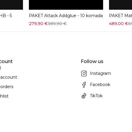
HB - 5
PAKET Attack Addglue - 10 komada
PAKET Mat
Quick add to cart
279,90
€
389,90
€
489,00
€
6
count
Follow us
t
Instagram
 account
Facebook
orders
TikTok
hlist