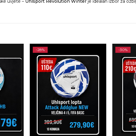
mske uvjete –
Uhlsport Revolution Winter
je idealan izbor za ozb
-28%
-30%