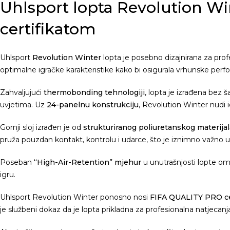
Uhlsport lopta Revolution W
certifikatom
Uhlsport
Revolution Winter
lopta je posebno dizajnirana za pro
optimalne igračke karakteristike kako bi osigurala vrhunske perform
Zahvaljujući
thermobonding tehnologiji
, lopta je izrađena bez 
uvjetima. Uz
24-panelnu konstrukciju
, Revolution Winter nudi i
Gornji sloj izrađen je od
strukturiranog poliuretanskog materijal
pruža pouzdan kontakt, kontrolu i udarce, što je iznimno važno
Poseban
“High-Air-Retention” mjehur
u unutrašnjosti lopte o
igru.
Uhlsport Revolution Winter ponosno nosi
FIFA QUALITY PRO cer
je službeni dokaz da je lopta prikladna za profesionalna natjecanj