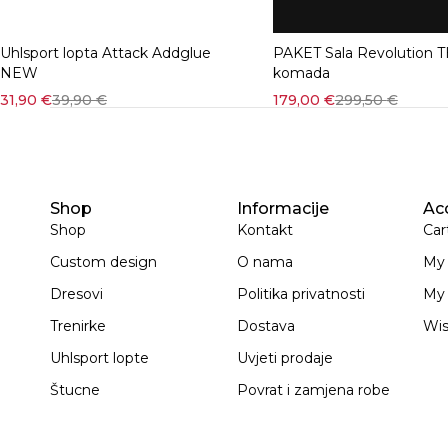
Uhlsport lopta Attack Addglue
PAKET Sala Revolution T
Quick add to cart
NEW
komada
31,90
€
39,90
€
179,00
€
299,50
€
Shop
Informacije
Ac
Shop
Kontakt
Car
Custom design
O nama
My
Dresovi
Politika privatnosti
My 
Trenirke
Dostava
Wis
Uhlsport lopte
Uvjeti prodaje
Štucne
Povrat i zamjena robe