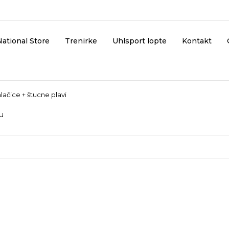
National Store
Trenirke
Uhlsport lopte
Kontakt
lačice + štucne plavi
ku