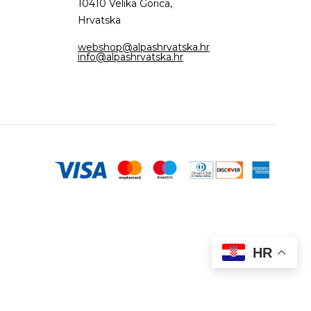
10410 Velika Gorica,
Hrvatska
webshop@alpashrvatska.hr
info@alpashrvatska.hr
HR