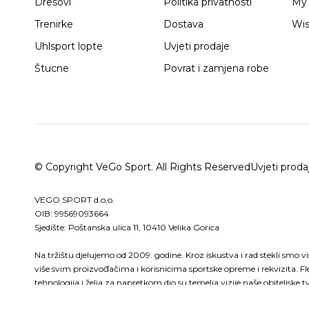
Dresovi
Politika privatnosti
My 
Trenirke
Dostava
Wis
Uhlsport lopte
Uvjeti prodaje
Štucne
Povrat i zamjena robe
© Copyright VeGo Sport. All Rights Reserved
Uvjeti proda
VEGO SPORT d.o.o.
OIB: 99569093664
Sjedište: Poštanska ulica 11, 10410 Velika Gorica
Na tržištu djelujemo od 2009. godine. Kroz iskustva i rad stekli smo v
više svim proizvođačima i korisnicima sportske opreme i rekvizita. Fl
tehnologija i želja za napretkom dio su temelja vizije naše obitelj
sportsko-poslovnog partnera koji će vam svojim povjerenjem pomoć