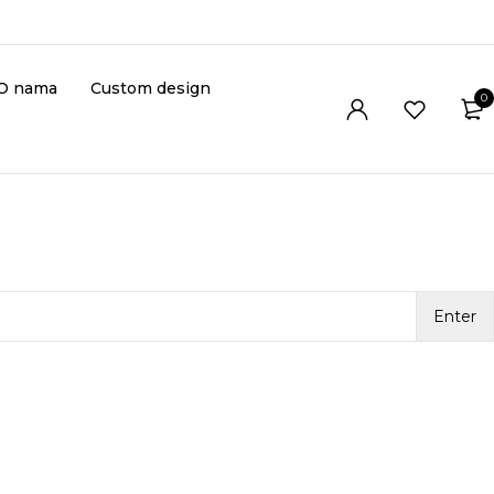
O nama
Custom design
0