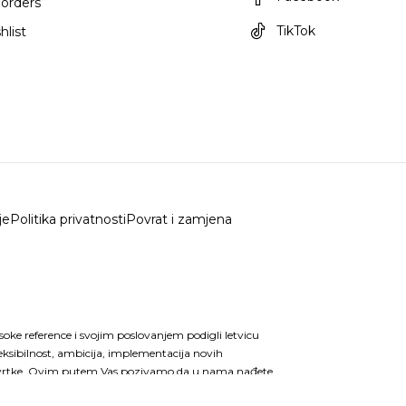
orders
TikTok
hlist
je
Politika privatnosti
Povrat i zamjena
isoke reference i svojim poslovanjem podigli letvicu
eksibilnost, ambicija, implementacija novih
ske tvrtke. Ovim putem Vas pozivamo da u nama nađete
i u vašem svakodnevnom funkcioniranju i