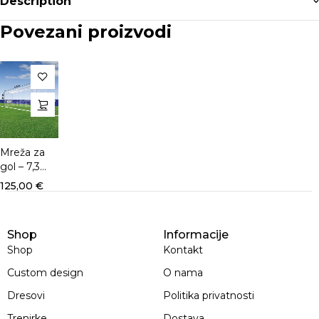
Description
Povezani proizvodi
Mreža za
gol – 7,32
x 2,44 m
125,00
€
Shop
Informacije
Shop
Kontakt
Custom design
O nama
Dresovi
Politika privatnosti
Trenirke
Dostava