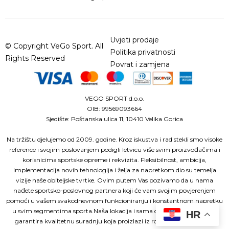
Uvjeti prodaje
© Copyright VeGo Sport. All
Politika privatnosti
Rights Reserved
Povrat i zamjena
VEGO SPORT d.o.o.
OIB: 99569093664
Sjedište: Poštanska ulica 11, 10410 Velika Gorica
Na tržištu djelujemo od 2009. godine. Kroz iskustva i rad stekli smo visoke
reference i svojim poslovanjem podigli letvicu više svim proizvođačima i
korisnicima sportske opreme i rekvizita. Fleksibilnost, ambicija,
implementacija novih tehnologija i želja za napretkom dio su temelja
vizije naše obiteljske tvrtke. Ovim putem Vas pozivamo da u nama
nađete sportsko-poslovnog partnera koji će vam svojim povjerenjem
pomoći u vašem svakodnevnom funkcioniranju i konstantnom napretku
u svim segmentima sporta.Naša lokacija i sama organiziranost tvrtke
HR
garantira kvalitetnu suradnju koja proizlazi iz roka isporuke, načina