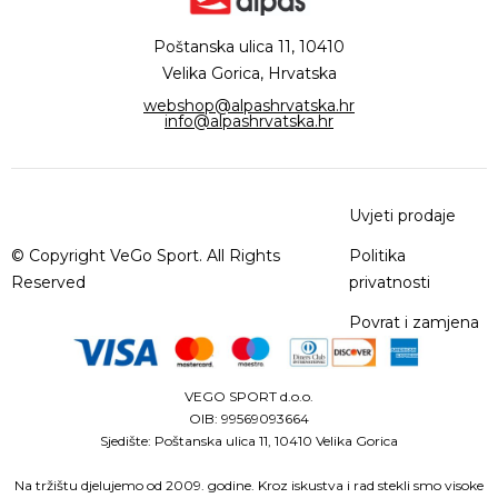
Poštanska ulica 11, 10410
Velika Gorica, Hrvatska
webshop@alpashrvatska.hr
info@alpashrvatska.hr
Uvjeti prodaje
© Copyright VeGo Sport. All Rights
Politika
Reserved
privatnosti
Povrat i zamjena
VEGO SPORT d.o.o.
OIB: 99569093664
Sjedište: Poštanska ulica 11, 10410 Velika Gorica
Na tržištu djelujemo od 2009. godine. Kroz iskustva i rad stekli smo visoke