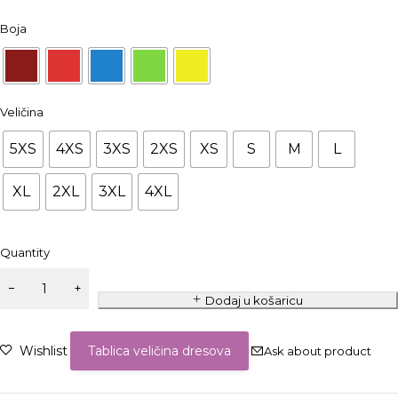
Boja
Veličina
5XS
4XS
3XS
2XS
XS
S
M
L
XL
2XL
3XL
4XL
Quantity
Dodaj u košaricu
Wishlist
Tablica veličina dresova
Ask about product