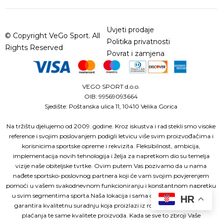
Uvjeti prodaje
© Copyright VeGo Sport. All
Politika privatnosti
Rights Reserved
Povrat i zamjena
VEGO SPORT d.o.o.
OIB: 99569093664
Sjedište: Poštanska ulica 11, 10410 Velika Gorica
Na tržištu djelujemo od 2009. godine. Kroz iskustva i rad stekli smo visoke
reference i svojim poslovanjem podigli letvicu više svim proizvođačima i
korisnicima sportske opreme i rekvizita. Fleksibilnost, ambicija,
implementacija novih tehnologija i želja za napretkom dio su temelja
vizije naše obiteljske tvrtke. Ovim putem Vas pozivamo da u nama
nađete sportsko-poslovnog partnera koji će vam svojim povjerenjem
pomoći u vašem svakodnevnom funkcioniranju i konstantnom napretku
u svim segmentima sporta.Naša lokacija i sama organiziranost tvrtke
HR
garantira kvalitetnu suradnju koja proizlazi iz roka isporuke, načina
plaćanja te same kvalitete proizvoda. Kada se sve to zbroji Vaše