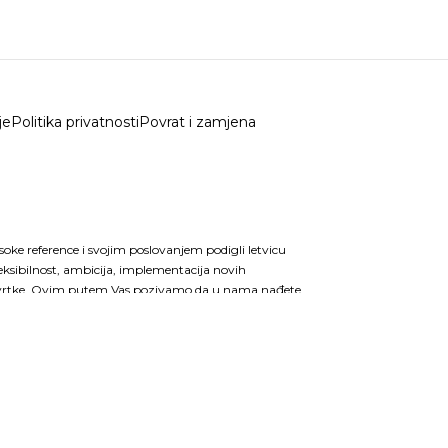
je
Politika privatnosti
Povrat i zamjena
isoke reference i svojim poslovanjem podigli letvicu
eksibilnost, ambicija, implementacija novih
ske tvrtke. Ovim putem Vas pozivamo da u nama nađete
i u vašem svakodnevnom funkcioniranju i
a organiziranost tvrtke garantira kvalitetnu
itete proizvoda. Kada se sve to zbroji Vaše