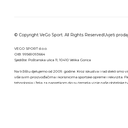
© Copyright VeGo Sport. All Rights Reserved
Uvjeti proda
VEGO SPORT d.o.o.
OIB: 99569093664
Sjedište: Poštanska ulica 11, 10410 Velika Gorica
Na tržištu djelujemo od 2009. godine. Kroz iskustva i rad stekli smo v
više svim proizvođačima i korisnicima sportske opreme i rekvizita. Fl
tehnologija i želja za napretkom dio su temelja vizije naše obitelj
sportsko-poslovnog partnera koji će vam svojim povjerenjem pomoć
konstantnom napretku u svim segmentima sporta.Naša lokacija i sam
suradnju koja proizlazi iz roka isporuke, načina plaćanja te same kval
zadovoljstvo je naš uspjeh.Budite i Vi dio naših uspješnih partnera!