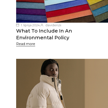
1. lipnja 2024.
davidenzii
What To Include In An
Environmental Policy
Read more