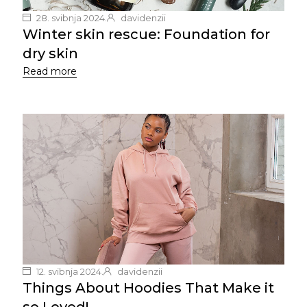
28. svibnja 2024.
davidenzii
Winter skin rescue: Foundation for
dry skin
Read more
12. svibnja 2024.
davidenzii
Things About Hoodies That Make it
so Loved!