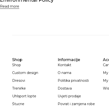
Read more
Shop
Informacije
Ac
Shop
Kontakt
Car
Custom design
O nama
My
Dresovi
Politika privatnosti
My 
Trenirke
Dostava
Wis
Uhlsport lopte
Uvjeti prodaje
Štucne
Povrat i zamjena robe