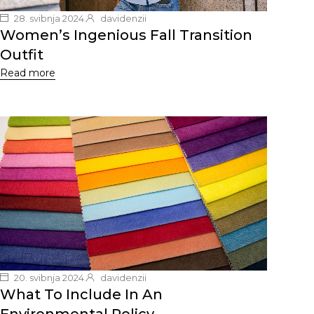
28. svibnja 2024.
davidenzii
Women’s Ingenious Fall Transition
Outfit
Read more
20. svibnja 2024.
davidenzii
What To Include In An
Environmental Policy