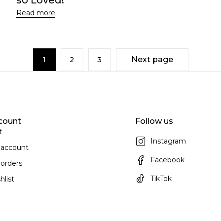
Read more
Next page
1
2
3
count
Follow us
t
Instagram
 account
Facebook
orders
TikTok
hlist