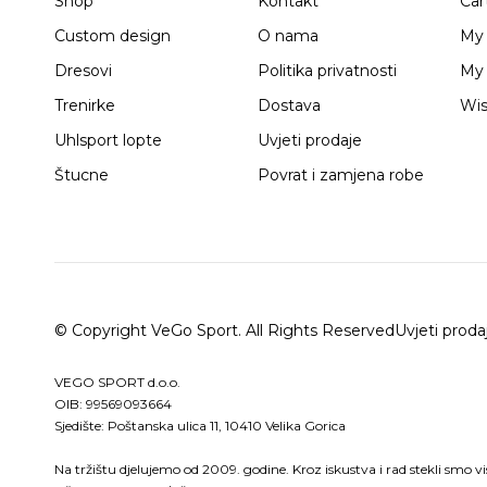
Shop
Kontakt
Car
Custom design
O nama
My
Dresovi
Politika privatnosti
My 
Trenirke
Dostava
Wis
Uhlsport lopte
Uvjeti prodaje
Štucne
Povrat i zamjena robe
© Copyright VeGo Sport. All Rights Reserved
Uvjeti proda
VEGO SPORT d.o.o.
OIB: 99569093664
Sjedište: Poštanska ulica 11, 10410 Velika Gorica
Na tržištu djelujemo od 2009. godine. Kroz iskustva i rad stekli smo v