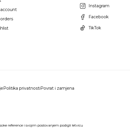
t
Instagram
 account
Facebook
orders
TikTok
hlist
je
Politika privatnosti
Povrat i zamjena
isoke reference i svojim poslovanjem podigli letvicu