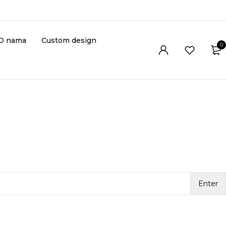
O nama
Custom design
0