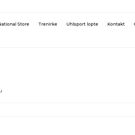
National Store
Trenirke
Uhlsport lopte
Kontakt
ku