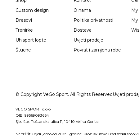
Shop
Kontakt
Car
Custom design
O nama
My
Dresovi
Politika privatnosti
My 
Trenirke
Dostava
Wis
Uhlsport lopte
Uvjeti prodaje
Štucne
Povrat i zamjena robe
© Copyright VeGo Sport. All Rights Reserved
Uvjeti proda
VEGO SPORT d.o.o.
OIB: 99569093664
Sjedište: Poštanska ulica 11, 10410 Velika Gorica
Na tržištu djelujemo od 2009. godine. Kroz iskustva i rad stekli smo v