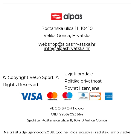
Poštanska ulica 11, 10410
Velika Gorica, Hrvatska
webshop@alpashrvatska.hr
info@alpashrvatska.hr
Uvjeti prodaje
© Copyright VeGo Sport. All
Politika privatnosti
Rights Reserved
Povrat i zamjena
VEGO SPORT d.o.o.
OIB: 99569093664
Sjedište: Poštanska ulica 11, 10410 Velika Gorica
Na tržištu djelujemo od 2009. godine. Kroz iskustva i rad stekli smo visoke