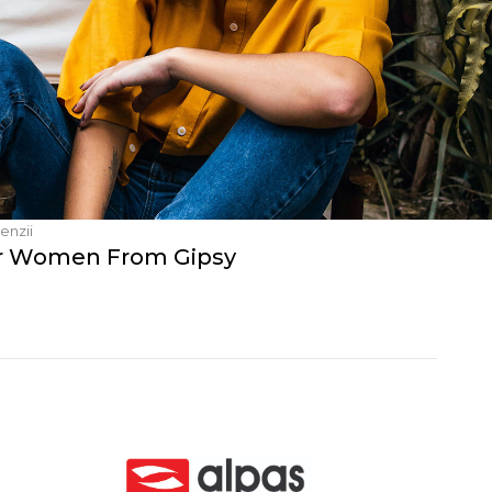
enzii
or Women From Gipsy