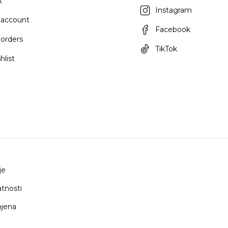
t
Instagram
 account
Facebook
orders
TikTok
hlist
je
atnosti
mjena