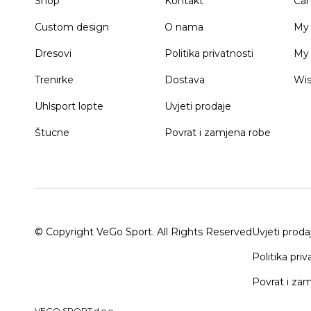
Shop
Kontakt
Car
Custom design
O nama
My
Dresovi
Politika privatnosti
My 
Trenirke
Dostava
Wis
Uhlsport lopte
Uvjeti prodaje
Štucne
Povrat i zamjena robe
© Copyright VeGo Sport. All Rights Reserved
Uvjeti proda
Politika priv
Povrat i za
VEGO SPORT d.o.o.