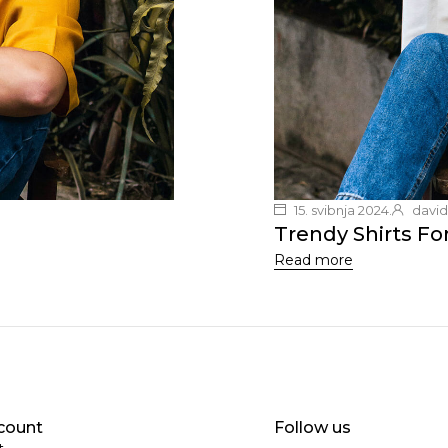
15. svibnja 2024.
david
Trendy Shirts F
Read more
count
Follow us